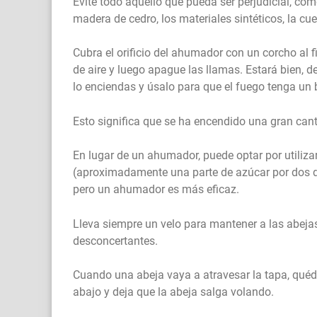
Evite todo aquello que pueda ser perjudicial, co
madera de cedro, los materiales sintéticos, la c
Cubra el orificio del ahumador con un corcho al fi
de aire y luego apague las llamas. Estará bien, 
lo enciendas y úsalo para que el fuego tenga un 
Esto significa que se ha encendido una gran cant
En lugar de un ahumador, puede optar por utilizar
(aproximadamente una parte de azúcar por dos de
pero un ahumador es más eficaz.
Lleva siempre un velo para mantener a las abejas
desconcertantes.
Cuando una abeja vaya a atravesar la tapa, quéda
abajo y deja que la abeja salga volando.