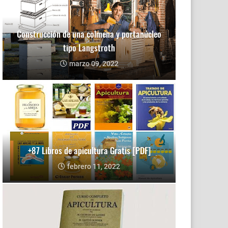
Construcción de una colmena y portanúcleo
tipo Langstroth
marzo 09, 2022
+87 Libros de apicultura Gratis [PDF]
febrero 11, 2022