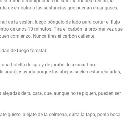
mo la madera manipulada con calor, la madera teñida, la
uerda de embalar o las sustancias que puedan crear gases.
nal de la sesión, luego póngalo de lado para cortar el flujo
dentro de unos 10 minutos. Tira el carbón la próxima vez que
buen comienzo. Nunca tires el carbón caliente.
idad de fuego forestal.
 una botella de spray de jarabe de azúcar fino
 agua), y ayuda porque las abejas suelen estar relajadas,
 alejadas de tu cara, que, aunque no te piquen, pueden ser
te quieto, aléjate de la colmena, quita la tapa, ponla boca