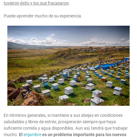
tuvieron éxito y los que fracasaron
.
Puede aprender mucho de su experiencia.
En términos generales, si mantiene a sus abejas
en condiciones
saludables y libres de estrés, prosperarán siempre que haya
suficiente comida y agua disponibles. Aun así, tendrá que trabajar
mucho.
El
enjambre
es un problema importante para los nuevos