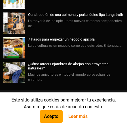
Construcción de una colmena y portanúcleo tipo Langstroth
La mayoría de los apicultores nuevos compran componentes
de…
7 Pasos para empezar un negocio apícola
La apicultura es un negocio como cualquier otro. Entonces, …
¿Cómo atraer Enjambres de Abejas con atrayentes
naturales?
Muchos apicultores en todo el mundo aprovechan los
enjamb…
Este sitio utiliza cookies para mejorar tu experiencia.
Cursos de Apicultura
Asumiré que estás de acuerdo con esto.
Biblioteca Apícola
Acepto
Leer más