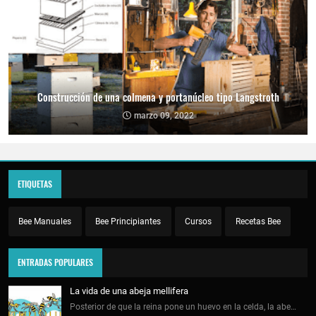
Construcción de una colmena y portanúcleo tipo Langstroth
marzo 09, 2022
ETIQUETAS
Bee Manuales
Bee Principiantes
Cursos
Recetas Bee
ENTRADAS POPULARES
La vida de una abeja mellifera
Posterior de que la reina pone un huevo en la celda, la abe…