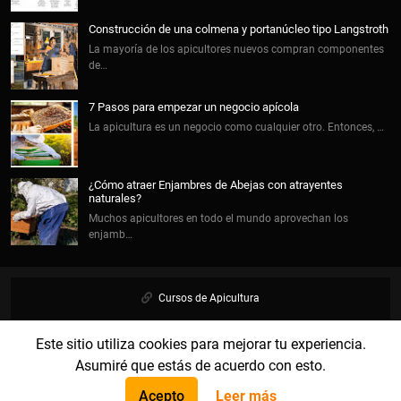
Construcción de una colmena y portanúcleo tipo Langstroth
La mayoría de los apicultores nuevos compran componentes
de…
7 Pasos para empezar un negocio apícola
La apicultura es un negocio como cualquier otro. Entonces, …
¿Cómo atraer Enjambres de Abejas con atrayentes
naturales?
Muchos apicultores en todo el mundo aprovechan los
enjamb…
Cursos de Apicultura
Este sitio utiliza cookies para mejorar tu experiencia.
Biblioteca Apícola
Asumiré que estás de acuerdo con esto.
Oportunidades de Empleo
Acepto
Leer más