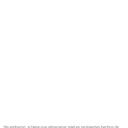
Sin embargo, si tiene que almacenar miel en recipientes hechos de