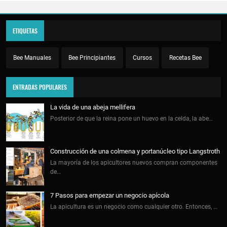
ETIQUETAS
Bee Manuales
Bee Principiantes
Cursos
Recetas Bee
ENTRADAS POPULARES
La vida de una abeja mellifera
Posterior de que la reina pone un huevo en la celda, la abe…
Construcción de una colmena y portanúcleo tipo Langstroth
La mayoría de los apicultores nuevos compran componentes
de…
7 Pasos para empezar un negocio apícola
La apicultura es un negocio como cualquier otro. Entonces, …