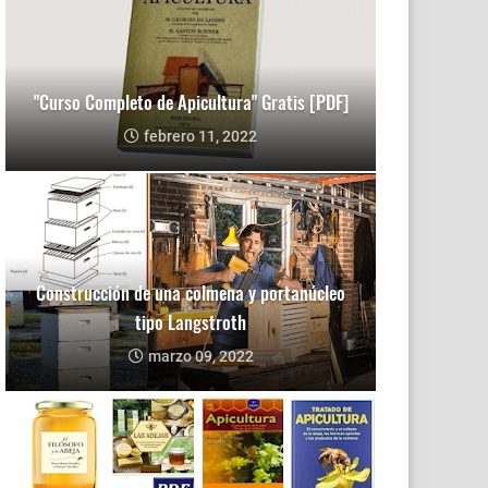
"Curso Completo de Apicultura" Gratis [PDF]
febrero 11, 2022
Construcción de una colmena y portanúcleo
tipo Langstroth
marzo 09, 2022