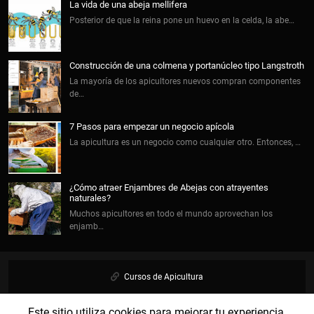
La vida de una abeja mellifera
Posterior de que la reina pone un huevo en la celda, la abe…
Construcción de una colmena y portanúcleo tipo Langstroth
La mayoría de los apicultores nuevos compran componentes
de…
7 Pasos para empezar un negocio apícola
La apicultura es un negocio como cualquier otro. Entonces, …
¿Cómo atraer Enjambres de Abejas con atrayentes
naturales?
Muchos apicultores en todo el mundo aprovechan los
enjamb…
Cursos de Apicultura
Este sitio utiliza cookies para mejorar tu experiencia.
Biblioteca Apícola