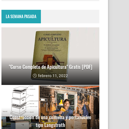
LA SEMANA PASADA
"Curso Completo de Apicultura" Gratis [PDF]
febrero 11, 2022
Construcción de una colmena y portanúcleo
tipo Langstroth