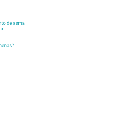
ento de asma
ra
lmenas?