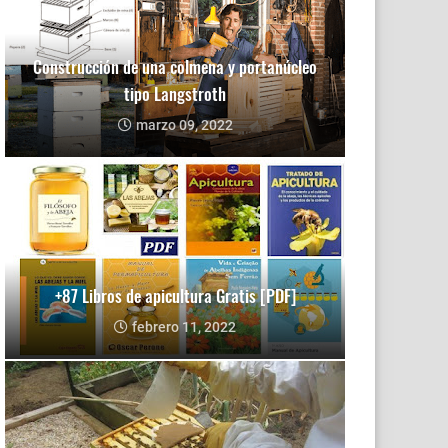
Construcción de una colmena y portanúcleo
tipo Langstroth
marzo 09, 2022
+87 Libros de apicultura Gratis [PDF]
febrero 11, 2022