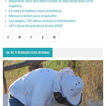
Requisitos clave que debe cumplir la miel clasificada como
orgánica
La miel y la belleza: usos cosméticos
Manual práctico para el apicultor
Las abejas, 100 datos curiosos e interesantes
+87 Libros de apicultura Gratis [PDF]
TAL VEZ TE INTERESEN ESTAS ENTRADAS