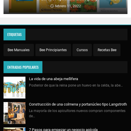
febrero 11, 2022
ETIQUETAS
Bee Manuales
Bee Principiantes
Cursos
Recetas Bee
ENTRADAS POPULARES
La vida de una abeja mellifera
Posterior de que la reina pone un huevo en la celda, la abe…
Construcción de una colmena y portanúcleo tipo Langstroth
La mayoría de los apicultores nuevos compran componentes
de…
7 Pasos para empezar un negocio apícola