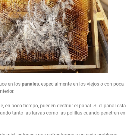
uce en los
panales
, especialmente en los viejos o con poca
terior.
e, en poco tiempo, pueden destruir el panal. Si el panal está
tando tanto las larvas como las polillas cuando penetren en
de miel, entonces nos enfrentamos a un serio problema.