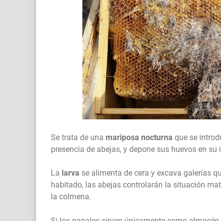
Se trata de una
mariposa nocturna
que se introd
presencia de abejas, y depone sus huevos en su in
La
larva
se alimenta de cera y excava galerías qu
habitado, las abejas controlarán la situación ma
la colmena.
Si los panales sirven únicamente como almacén 