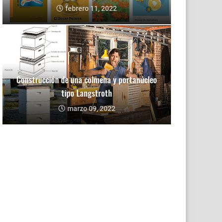
febrero 11, 2022
Construcción de una colmena y portanúcleo
tipo Langstroth
marzo 09, 2022