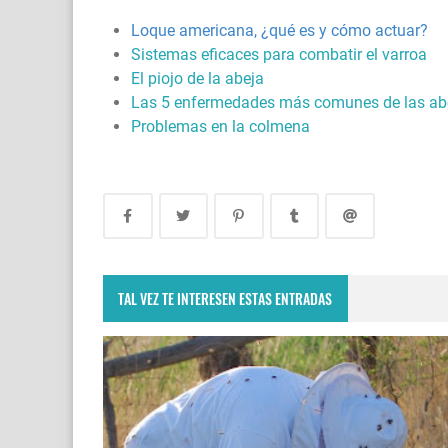
Loque americana, ¿qué es y cómo actuar?
Sistemas eficaces para combatir el varroa
El piojo de la abeja
Las 5 enfermedades más comunes de las abe
Problemas en la colmena
TAL VEZ TE INTERESEN ESTAS ENTRADAS